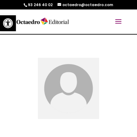
93 246 40 02
octaedro@octaedro.com
Abrir barra de herramientas