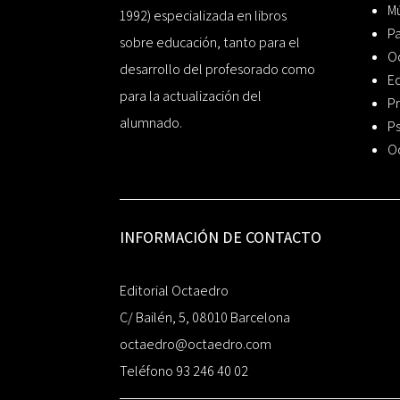
Mú
1992) especializada en libros
P
sobre educación, tanto para el
O
desarrollo del profesorado como
Ed
para la actualización del
Pr
alumnado.
Ps
O
INFORMACIÓN DE CONTACTO
Editorial Octaedro
C/ Bailén, 5, 08010 Barcelona
octaedro@octaedro.com
Teléfono 93 246 40 02