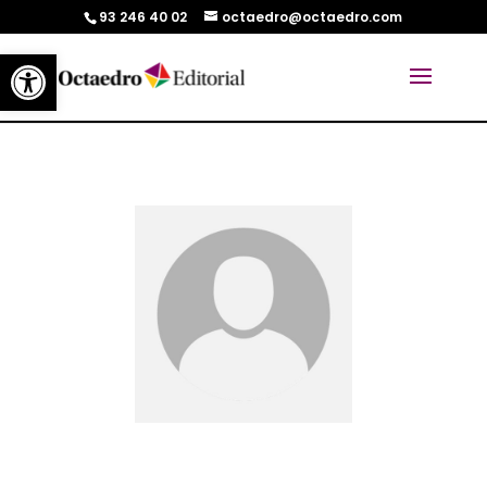
93 246 40 02
octaedro@octaedro.com
Abrir barra de herramientas