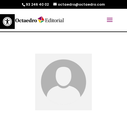
93 246 40 02
octaedro@octaedro.com
Abrir barra de herramientas