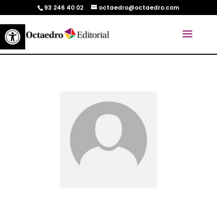
93 246 40 02
octaedro@octaedro.com
Abrir barra de herramientas