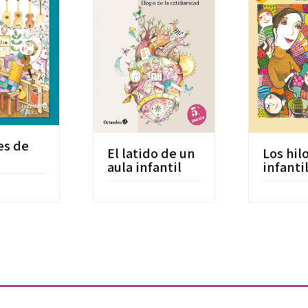
es de
El latido de un
Los hil
aula infantil
infanti