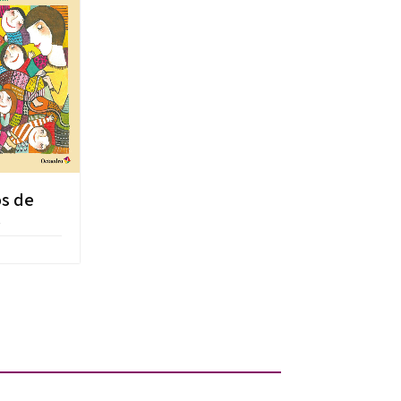
os de
l