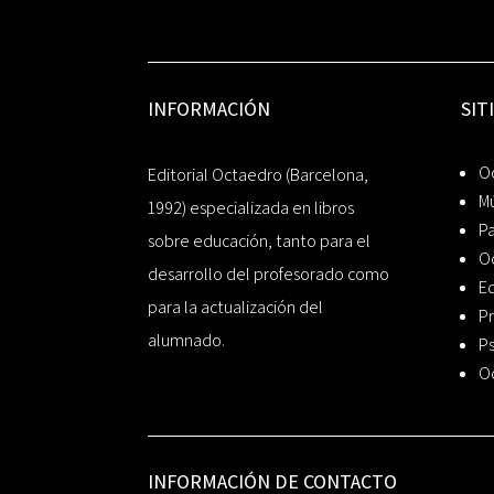
INFORMACIÓN
SIT
Oc
Editorial Octaedro (Barcelona,
Mú
1992) especializada en libros
P
sobre educación, tanto para el
O
desarrollo del profesorado como
Ed
para la actualización del
Pr
alumnado.
Ps
O
INFORMACIÓN DE CONTACTO