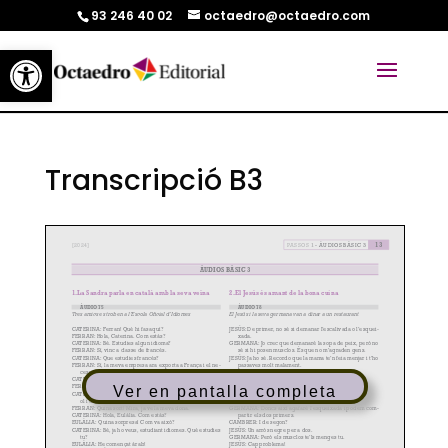
93 246 40 02
octaedro@octaedro.com
Abrir barra de herramientas
Transcripció B3
Ver en pantalla completa