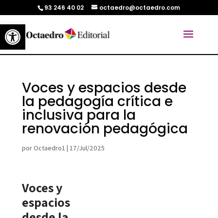
93 246 40 02
octaedro@octaedro.com
Abrir barra de herramientas
Voces y espacios desde
la pedagogía crítica e
inclusiva para la
renovación pedagógica
por
Octaedro1
|
17/Jul/2025
Voces y
espacios
desde la