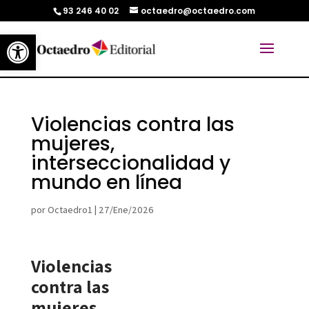
93 246 40 02
octaedro@octaedro.com
Abrir barra de herramientas
Violencias contra las
mujeres,
interseccionalidad y
mundo en línea
por
Octaedro1
|
27/Ene/2026
Violencias
contra las
mujeres,