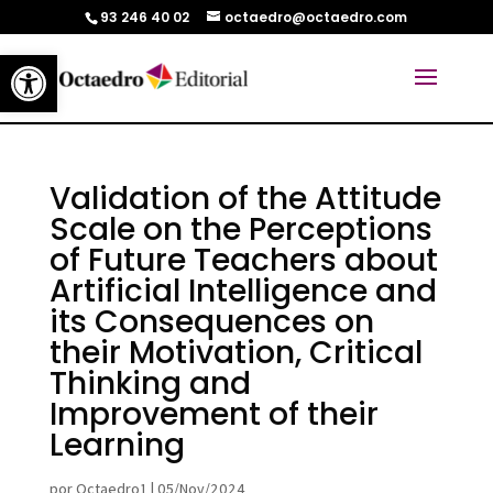
93 246 40 02
octaedro@octaedro.com
Abrir barra de herramientas
Validation of the Attitude
Scale on the Perceptions
of Future Teachers about
Artificial Intelligence and
its Consequences on
their Motivation, Critical
Thinking and
Improvement of their
Learning
por
Octaedro1
|
05/Nov/2024