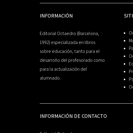
INFORMACIÓN
SIT
Oc
Editorial Octaedro (Barcelona,
Mú
1992) especializada en libros
P
sobre educación, tanto para el
O
desarrollo del profesorado como
Ed
para la actualización del
Pr
alumnado.
Ps
O
INFORMACIÓN DE CONTACTO