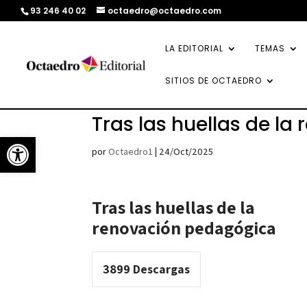
93 246 40 02
octaedro@octaedro.com
LA EDITORIAL
TEMAS
SITIOS DE OCTAEDRO
Tras las huellas de l
Abrir barra de herramientas
por
Octaedro1
|
24/Oct/2025
Tras las huellas de la
renovación pedagógica
3899
Descargas