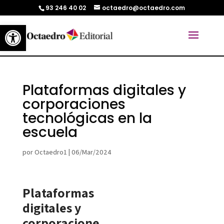
93 246 40 02
octaedro@octaedro.com
Abrir barra de herramientas
Plataformas digitales y
corporaciones
tecnológicas en la
escuela
por
Octaedro1
|
06/Mar/2024
Plataformas
digitales y
corporacione