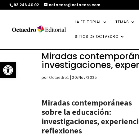
93 246 40 02
octaedro@octaedro.com
LA EDITORIAL
TEMAS
SITIOS DE OCTAEDRO
Miradas contemporáne
Abrir barra de herramientas
investigaciones, exper
por
Octaedro1
|
20/Nov/2025
Miradas contemporáneas
sobre la educación:
investigaciones, experienci
reflexiones