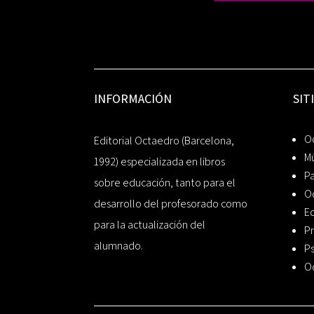
INFORMACIÓN
SIT
Oc
Editorial Octaedro (Barcelona,
Mú
1992) especializada en libros
P
sobre educación, tanto para el
O
desarrollo del profesorado como
Ed
para la actualización del
Pr
alumnado.
Ps
O