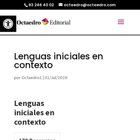
93 246 40 02
octaedro@octaedro.com
Abrir barra de herramientas
Lenguas iniciales en
contexto
por
Octaedro1
|
01/Jul/2026
Lenguas
iniciales en
contexto