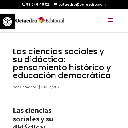
93 246 40 02
octaedro@octaedro.com
Abrir barra de herramientas
Las ciencias sociales y
su didáctica:
pensamiento histórico y
educación democrática
por
Octaedro1
|
18/Dic/2023
Las ciencias
sociales y su
didáctica: