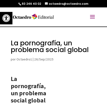
93 246 40 02
octaedro@octaedro.com
Abrir barra de herramientas
La pornografía, un
problema social global
por
Octaedro1
|
26/Sep/2025
La
pornografía,
un problema
social global