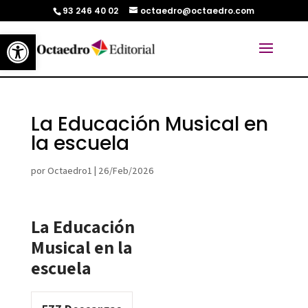
93 246 40 02
octaedro@octaedro.com
Abrir barra de herramientas
La Educación Musical en
la escuela
por
Octaedro1
|
26/Feb/2026
La Educación
Musical en la
escuela