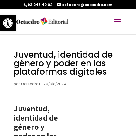
93 246 40 02
octaedro@octaedro.com
Abrir barra de herramientas
Juventud, identidad de
género y poder en las
plataformas digitales
por
Octaedro1
|
20/Dic/2024
Juventud,
identidad de
género y
poder en las