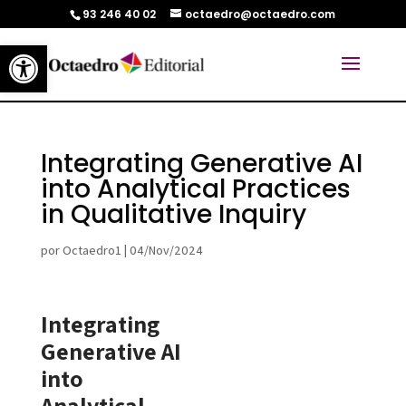
93 246 40 02
octaedro@octaedro.com
Abrir barra de herramientas
Integrating Generative AI
into Analytical Practices
in Qualitative Inquiry
por
Octaedro1
|
04/Nov/2024
Integrating
Generative AI
into
Analytical