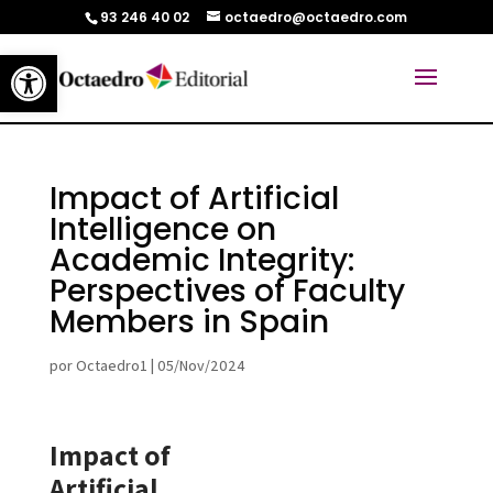
93 246 40 02
octaedro@octaedro.com
Abrir barra de herramientas
Impact of Artificial
Intelligence on
Academic Integrity:
Perspectives of Faculty
Members in Spain
por
Octaedro1
|
05/Nov/2024
Impact of
Artificial