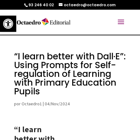
93 246 40 02
octaedro@octaedro.com
Abrir barra de herramientas
“I learn better with Dall·E”:
Using Prompts for Self-
regulation of Learning
with Primary Education
Pupils
por
Octaedro1
|
04/Nov/2024
“I learn
better with