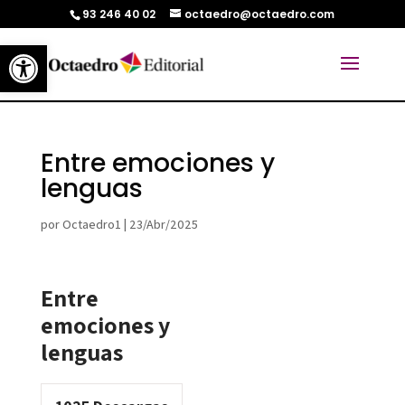
93 246 40 02
octaedro@octaedro.com
Abrir barra de herramientas
Entre emociones y
lenguas
por
Octaedro1
|
23/Abr/2025
Entre
emociones y
lenguas