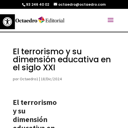
93 246 40 02
octaedro@octaedro.com
Abrir barra de herramientas
El terrorismo y su
dimensión educativa en
el siglo XXI
por
Octaedro1
|
18/Dic/2024
El terrorismo
y su
dimensión
educativa en