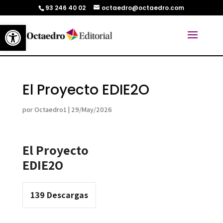
93 246 40 02
octaedro@octaedro.com
Abrir barra de herramientas
El Proyecto EDIE2O
por
Octaedro1
|
29/May/2026
El Proyecto
EDIE2O
139
Descargas