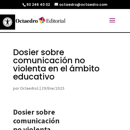
93 246 40 02
octaedro@octaedro.com
Abrir barra de herramientas
Dosier sobre
comunicación no
violenta en el ámbito
educativo
por
Octaedro1
|
29/Ene/2025
Dosier sobre
comunicación
no violenta