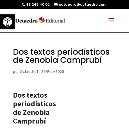
93 246 40 02
octaedro@octaedro.com
Abrir barra de herramientas
Dos textos periodísticos
de Zenobia Camprubí
por
Octaedro1
|
26/Feb/2025
Dos textos
periodísticos
de Zenobia
Camprubí