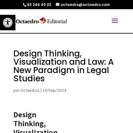
93 246 40 02
octaedro@octaedro.com
Abrir barra de herramientas
Design Thinking,
Visualization and Law: A
New Paradigm in Legal
Studies
por
Octaedro1
|
19/Sep/2024
Design
Thinking,
Visualization