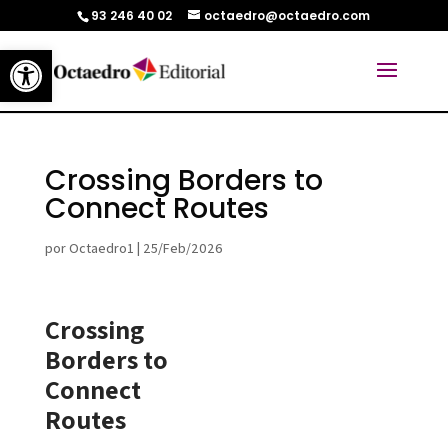
93 246 40 02
octaedro@octaedro.com
Abrir barra de herramientas
Crossing Borders to
Connect Routes
por
Octaedro1
|
25/Feb/2026
Crossing
Borders to
Connect
Routes