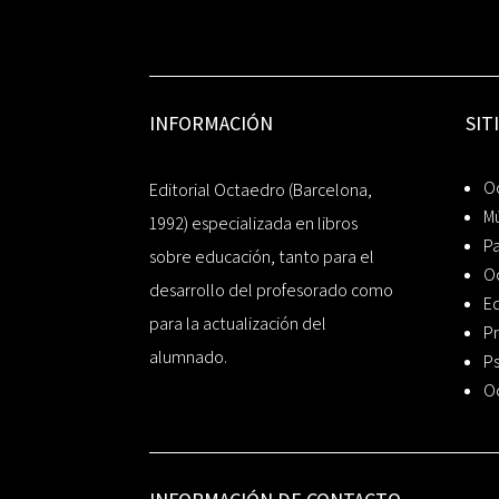
INFORMACIÓN
SIT
Oc
Editorial Octaedro (Barcelona,
Mú
1992) especializada en libros
P
sobre educación, tanto para el
O
desarrollo del profesorado como
Ed
para la actualización del
Pr
alumnado.
Ps
O