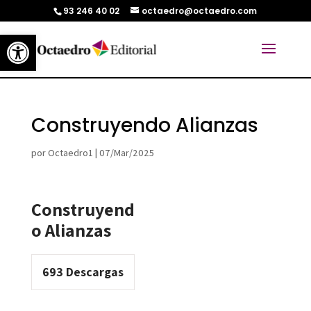
93 246 40 02
octaedro@octaedro.com
Abrir barra de herramientas
Construyendo Alianzas
por
Octaedro1
|
07/Mar/2025
Construyend
o Alianzas
693
Descargas