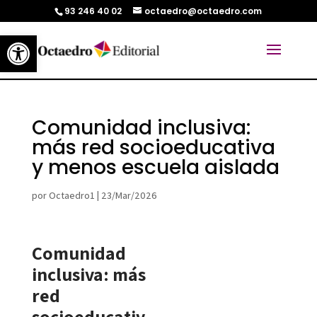
93 246 40 02
octaedro@octaedro.com
Abrir barra de herramientas
Comunidad inclusiva:
más red socioeducativa
y menos escuela aislada
por
Octaedro1
|
23/Mar/2026
Comunidad
inclusiva: más
red
socioeducativ