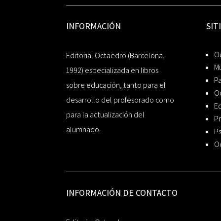
INFORMACIÓN
SIT
Oc
Editorial Octaedro (Barcelona,
Mú
1992) especializada en libros
P
sobre educación, tanto para el
O
desarrollo del profesorado como
Ed
para la actualización del
Pr
alumnado.
Ps
O
INFORMACIÓN DE CONTACTO