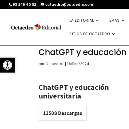
93 246 40 02
octaedro@octaedro.com
LA EDITORIAL
TEMAS
SITIOS DE OCTAEDRO
ChatGPT y educación u
Abrir barra de herramientas
por
Octaedro1
|
18/Ene/2024
ChatGPT y educación
universitaria
13508
Descargas