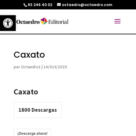
93 246 40 02
octaedro@octaedro.com
Abrir barra de herramientas
Caxato
por
Octaedro1
|
14/Oct/2025
Caxato
1800
Descargas
¡Descarga ahora!