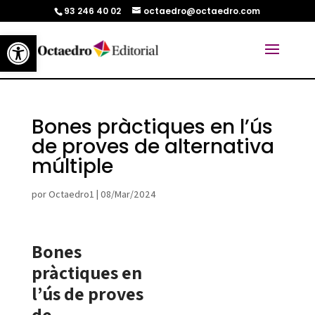
93 246 40 02
octaedro@octaedro.com
Abrir barra de herramientas
Bones pràctiques en l’ús
de proves de alternativa
múltiple
por
Octaedro1
|
08/Mar/2024
Bones
pràctiques en
l’ús de proves
de