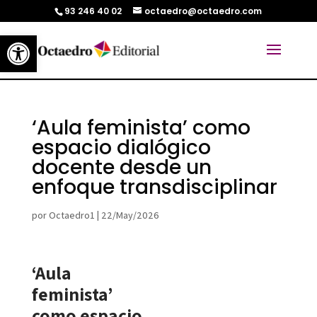
93 246 40 02
octaedro@octaedro.com
Abrir barra de herramientas
‘Aula feminista’ como
espacio dialógico
docente desde un
enfoque transdisciplinar
por
Octaedro1
|
22/May/2026
‘Aula
feminista’
como espacio