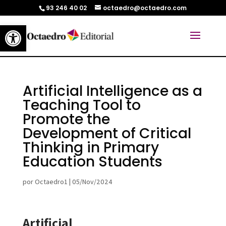
93 246 40 02
octaedro@octaedro.com
Abrir barra de herramientas
Artificial Intelligence as a
Teaching Tool to
Promote the
Development of Critical
Thinking in Primary
Education Students
por
Octaedro1
|
05/Nov/2024
Artificial