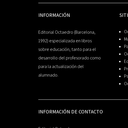
INFORMACIÓN
SIT
Oc
Editorial Octaedro (Barcelona,
Mú
1992) especializada en libros
P
sobre educación, tanto para el
O
desarrollo del profesorado como
Ed
para la actualización del
Pr
alumnado.
Ps
O
INFORMACIÓN DE CONTACTO