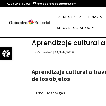
93 246 40 02
octaedro@octaedro.com
LA EDITORIAL
TEMAS
SITIOS DE OCTAEDRO
Aprendizaje cultural a
Abrir barra de herramientas
por
Octaedro1
|
17/Feb/2026
Aprendizaje cultural a trav
de los objetos
1959
Descargas