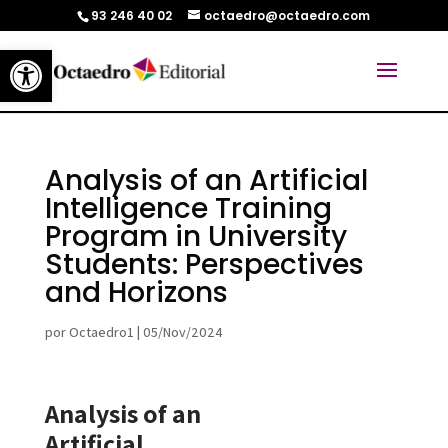
93 246 40 02
octaedro@octaedro.com
Abrir barra de herramientas
Analysis of an Artificial
Intelligence Training
Program in University
Students: Perspectives
and Horizons
por
Octaedro1
|
05/Nov/2024
Analysis of an
Artificial