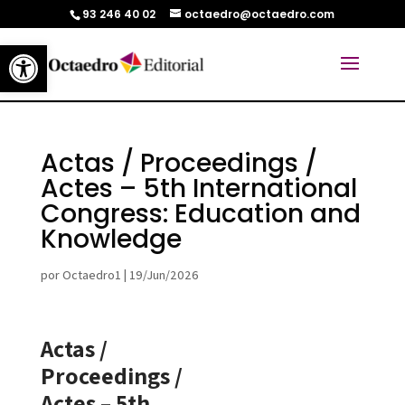
93 246 40 02
octaedro@octaedro.com
Abrir barra de herramientas
Actas / Proceedings /
Actes – 5th International
Congress: Education and
Knowledge
por
Octaedro1
|
19/Jun/2026
Actas /
Proceedings /
Actes – 5th