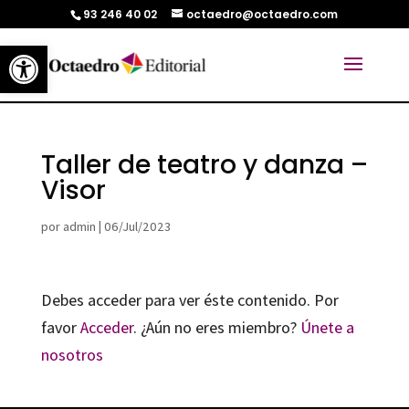
93 246 40 02
octaedro@octaedro.com
Abrir barra de herramientas
Taller de teatro y danza –
Visor
por
admin
|
06/Jul/2023
Debes acceder para ver éste contenido. Por
favor
Acceder
. ¿Aún no eres miembro?
Únete a
nosotros