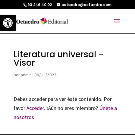
93 246 40 02
octaedro@octaedro.com
Abrir barra de herramientas
Literatura universal –
Visor
por
admin
|
06/Jul/2023
Debes acceder para ver éste contenido. Por
favor
Acceder
. ¿Aún no eres miembro?
Únete a
nosotros