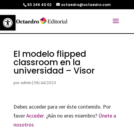
93 246 40 02
octaedro@octaedro.com
Abrir barra de herramientas
El modelo flipped
classroom en la
universidad – Visor
por
admin
|
06/Jul/2023
Debes acceder para ver éste contenido. Por
favor
Acceder
. ¿Aún no eres miembro?
Únete a
nosotros