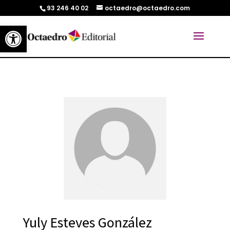
93 246 40 02
octaedro@octaedro.com
Abrir barra de herramientas
Yuly Esteves González