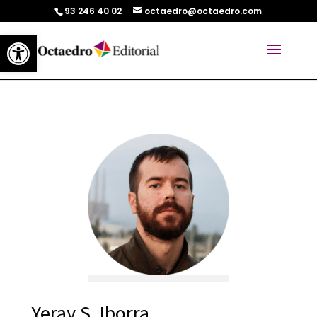
93 246 40 02
octaedro@octaedro.com
Abrir barra de herramientas
Yeray S. Iborra