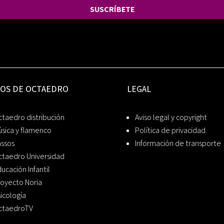
SUSCRÍBETE
IOS DE OCTAEDRO
LEGAL
taedro distribución
Aviso legal y copyright
sica y flamenco
Política de privacidad
assos
Información de transporte
ctaedro Universidad
ucación Infantil
oyecto Noria
icología
ctaedroTV