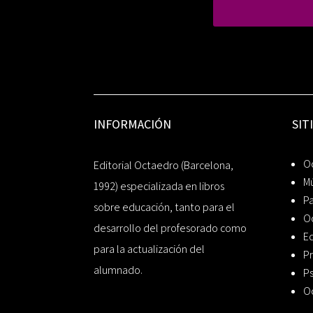
INFORMACIÓN
SIT
Oc
Editorial Octaedro (Barcelona,
Mú
1992) especializada en libros
P
sobre educación, tanto para el
O
desarrollo del profesorado como
Ed
para la actualización del
Pr
alumnado.
Ps
O