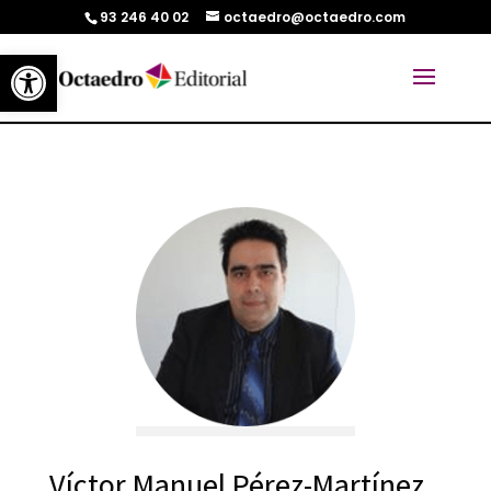
93 246 40 02
octaedro@octaedro.com
Abrir barra de herramientas
Víctor Manuel Pérez-Martínez