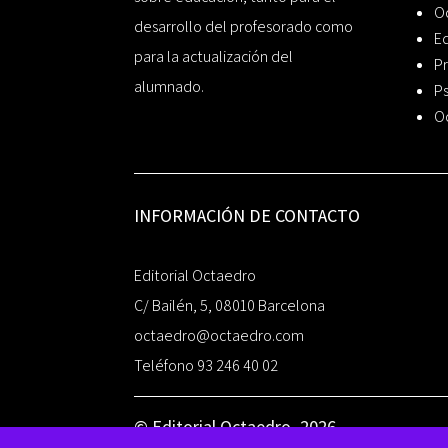
O
desarrollo del profesorado como
Ed
para la actualización del
Pr
alumnado.
Ps
O
INFORMACIÓN DE CONTACTO
Editorial Octaedro
C/ Bailén, 5, 08010 Barcelona
octaedro@octaedro.com
Teléfono 93 246 40 02
© Editorial Octaedro, 2026