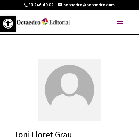
93 246 40 02
octaedro@octaedro.com
Abrir barra de herramientas
Toni Lloret Grau