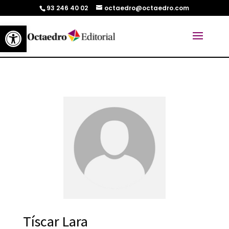
93 246 40 02
octaedro@octaedro.com
Abrir barra de herramientas
Tíscar Lara