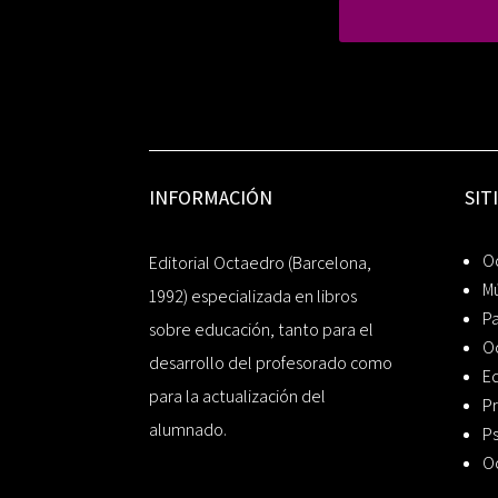
INFORMACIÓN
SIT
Oc
Editorial Octaedro (Barcelona,
Mú
1992) especializada en libros
P
sobre educación, tanto para el
O
desarrollo del profesorado como
Ed
para la actualización del
Pr
alumnado.
Ps
O