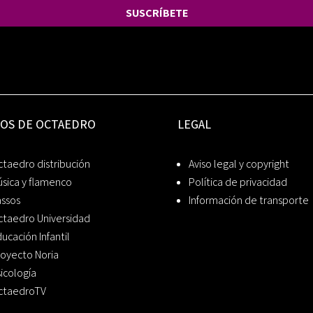
SUSCRÍBETE
IOS DE OCTAEDRO
LEGAL
taedro distribución
Aviso legal y copyright
sica y flamenco
Política de privacidad
assos
Información de transporte
ctaedro Universidad
ucación Infantil
oyecto Noria
icología
ctaedroTV